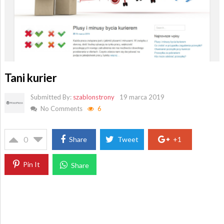
Tani kurier
Submitted By:
szablonstrony
19 marca 2019
No Comments
6
0
Share
Tweet
+1
Pin It
Share